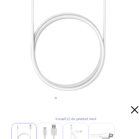
Visuel(s) du produit neuf