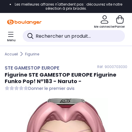
Les meilleures affaires n'attendent pas : découvrez vite notre
Accéder directement à la navigation
sélection à prix bradés.
Accéder directement au contenu
Me connecter
Panier
Accéder directement au pied de page
Menu
Accéder directement au chatbot
Accueil
Figurine
Réf. 900
0703030
STE GAMESTOP EUROPE
Figurine
STE GAMESTOP EUROPE
Figurine
Funko Pop! N°183 - Naruto -
Donner le premier avis