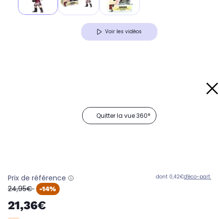
Voir les vidéos
Quitter la vue 360°
Prix de référence
dont 0,42€
d'éco-part.
oldPrice
24,95€
-14%
21,36€