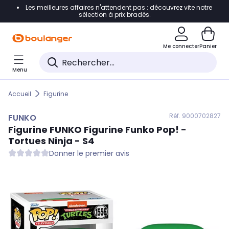
Les meilleures affaires n'attendent pas : découvrez vite notre
Accéder directement à la navigation
sélection à prix bradés.
Accéder directement au contenu
Me connecter
Panier
Accéder directement au pied de page
Menu
Accéder directement au chatbot
Accueil
Figurine
Réf. 900
0702827
FUNKO
Figurine
FUNKO
Figurine Funko Pop! -
Tortues Ninja - S4
Donner le premier avis