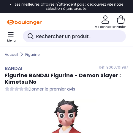
Les meilleures affaires n'attendent pas : découvrez vite notre
Accéder directement à la navigation
sélection à prix bradés.
Accéder directement au contenu
Me connecter
Panier
Accéder directement au pied de page
Menu
Accéder directement au chatbot
Accueil
Figurine
Réf. 900
0701987
BANDAI
Figurine
BANDAI
Figurine - Demon Slayer :
Kimetsu No
Donner le premier avis