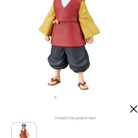
Visuel(s) du produit neuf