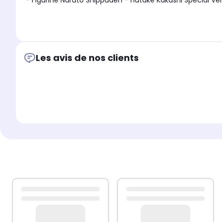
- Figurine Naruto Shippuden - Hatake Kakashi Special Ver
- Matiere PVC
- Produit vendu sous boite cartonnée
Les avis de nos clients
- Taille 21cm