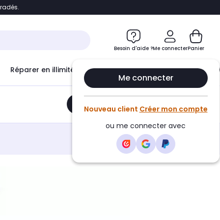
bradés.
e
Accéder directement au chatbot
Besoin d'aide ?
Me connecter
Panier
Réparer en illimité avec
Le Club Infinity
Econ
Me connecter
Ajouter au panier
•
75,42€
Nouveau client
Créer mon compte
ou me connecter avec