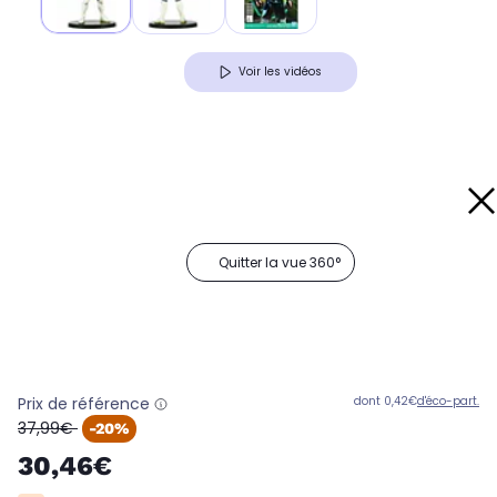
Voir les vidéos
Quitter la vue 360°
Prix de référence
dont 0,42€
d'éco-part.
oldPrice
37,99€
-20%
30,46€