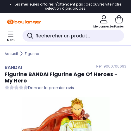
Les meilleures affaires n'attendent pas : découvrez vite notre
Accéder directement à la navigation
sélection à prix bradés.
Accéder directement au contenu
Me connecter
Panier
Accéder directement au pied de page
Menu
Accéder directement au chatbot
Accueil
Figurine
Réf. 900
0700693
BANDAI
Figurine
BANDAI
Figurine Age Of Heroes -
My Hero
Donner le premier avis