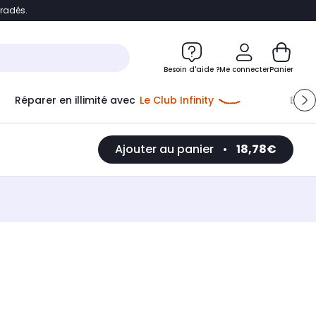
bradés.
e
Accéder directement au chatbot
Besoin d'aide ?
Me connecter
Panier
Réparer en illimité avec
Le Club Infinity
Econ
Ajouter au panier
•
18,78€