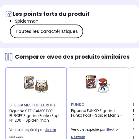
Les points forts du produit
Spiderman
Toutes les caractéristiques
Comparer avec des produits similaires
FUNKO
EX
STE GAMESTOP EUROPE
Figurine FUNKO Figurine
Fig
Figurine STE GAMESTOP
Funko Pop! - Spider Man 2 -
Su
EUROPE Figurine Funko Pop!
Ne
N°1230 - Spider-man
Vendu et expédié par
Electro
Ven
Vendu et expédié par
Electro
Network
Ne
Network