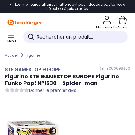
Les meilleures affaires n'attendent pas : découvrez vite notre
Accéder directement à la navigation
sélection à prix bradés.
Accéder directement au contenu
Me connecter
Panier
Accéder directement au pied de page
Menu
Accéder directement au chatbot
Accueil
Figurine
Réf. 900
0698260
STE GAMESTOP EUROPE
Figurine
STE GAMESTOP EUROPE
Figurine
Funko Pop! N°1230 - Spider-man
Donner le premier avis