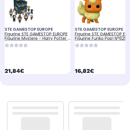
STE GAMESTOP EUROPE
STE GAMESTOP EUROPE
Figurine STE GAMESTOP EUROPE
Figurine STE GAMESTOP EU
Figurine Mystere - Harry Potter -
Figurine Funko Pop! N°629 
Série
Pokemon -
currentPrice
currentPrice
21,84€
16,82€