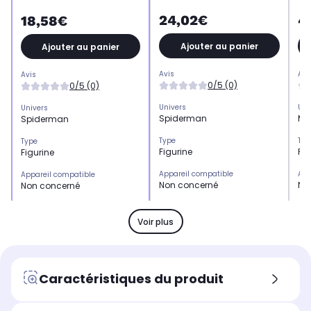
24,02€
4
18,58€
Ajouter au panier
Ajouter au panier
Avis
Avi
Avis
0/5 (0)
0/5 (0)
Univers
Uni
Univers
Spiderman
Ma
Spiderman
Type
Typ
Type
Figurine
Fig
Figurine
Appareil compatible
App
Appareil compatible
Non concerné
No
Non concerné
Licence
Lic
Licence
Spiderman
De
Spiderman
Voir plus
Univers
Uni
Univers
Marvel
Ma
Marvel
Caractéristiques du produit