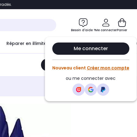
bradés.
e
Accéder directement au chatbot
Besoin d'aide ?
Me connecter
Panier
Réparer en illimité avec
Le Club Infinity
Econ
Me connecter
Ajouter au panier
•
20,06€
Nouveau client
Créer mon compte
ou me connecter avec