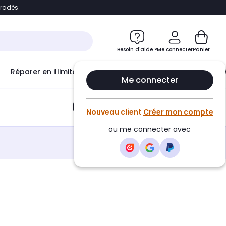
bradés.
e
Accéder directement au chatbot
Besoin d'aide ?
Me connecter
Panier
Réparer en illimité avec
Le Club Infinity
Econ
Me connecter
Ajouter au panier
•
19,31€
Nouveau client
Créer mon compte
ou me connecter avec