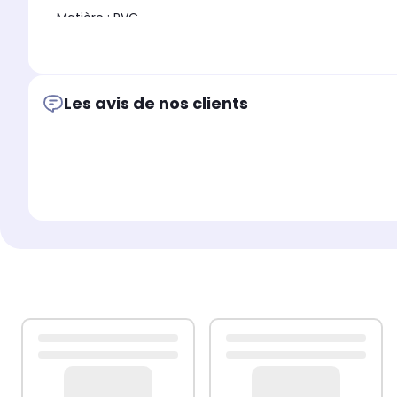
- Matière : PVC
Chez Micromania-Zing, depuis plusieurs années, des millie
Les avis de nos clients
Amusez-vous à rechercher vos personnages préférés. Le
Vous trouverez facilement votre univers préféré ou votre