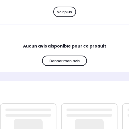
Voir plus
rs de figurines Funko Pop sont disponibles. Elles sont parfois pr
 catalogue complet est incroyable !
Aucun avis disponible pour ce produit
 personnage favori (Manga, DC Comics, Marvel, séries TV, films, 
Donner mon avis