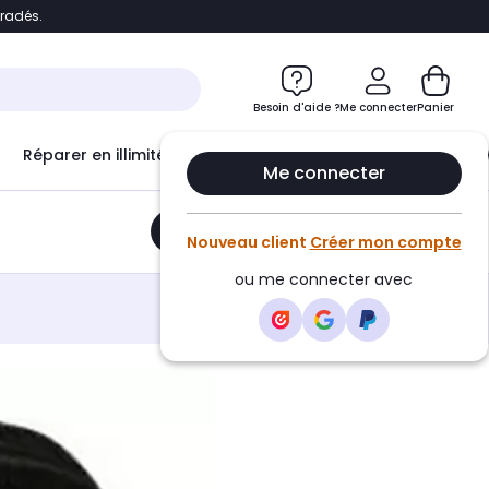
bradés.
e
Accéder directement au chatbot
Besoin d'aide ?
Me connecter
Panier
Réparer en illimité avec
Le Club Infinity
Econ
Me connecter
Ajouter au panier
•
16,00€
Nouveau client
Créer mon compte
ou me connecter avec