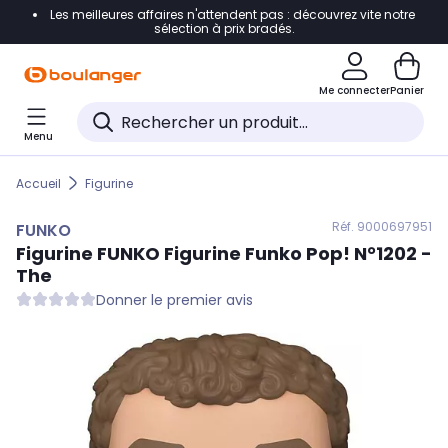
Les meilleures affaires n'attendent pas : découvrez vite notre
Accéder directement à la navigation
sélection à prix bradés.
Accéder directement au contenu
Me connecter
Panier
Accéder directement au pied de page
Menu
Accéder directement au chatbot
Accueil
Figurine
Réf. 900
0697951
FUNKO
Figurine
FUNKO
Figurine Funko Pop! N°1202 -
The
Donner le premier avis