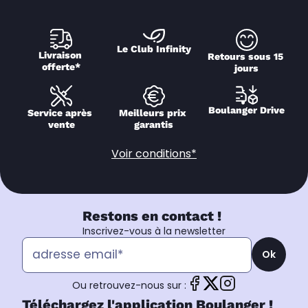
Le Club Infinity
Livraison 
Retours sous 15 
offerte*
jours
Boulanger Drive
Service après 
Meilleurs prix 
vente
garantis
Voir conditions*
Restons en contact !
Inscrivez-vous à la newsletter
Ok
Ou retrouvez-nous sur :
Téléchargez l'application Boulanger !