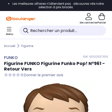
Les meilleures affaires n'attendent pas : découvrez vite notre
Accéder directement à la navigation
sélection à prix bradés.
Accéder directement au contenu
Me connecter
Panier
Accéder directement au pied de page
Menu
Accéder directement au chatbot
Accueil
Figurine
Réf. 900
0697814
FUNKO
Figurine
FUNKO
Figurine Funko Pop! N°961 -
Retour Vers
Donner le premier avis