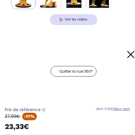
Voir les vidéos
Quitter la vue 360°
Prix de référence
dont 0,42€
d'éco-part.
oldPrice
27,99€
-17%
23,33€