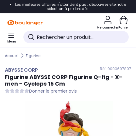
Les meilleures affaires n'attendent pas : découvrez vite notre
Accéder directement à la navigation
sélection à prix bradés.
Accéder directement au contenu
Me connecter
Panier
Accéder directement au pied de page
Menu
Accéder directement au chatbot
Accueil
Figurine
Réf. 900
0697807
ABYSSE CORP
Figurine
ABYSSE CORP
Figurine Q-fig - X-
men - Cyclops 15 Cm
Donner le premier avis