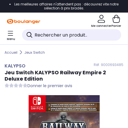
Les meilleures affaires n'attendent pas : découvrez vite notre
Accéder directement à la navigation
sélection à prix bradés.
Accéder directement au contenu
Me connecter
Panier
Accéder directement au pied de page
Menu
Accéder directement au chatbot
Accueil
Jeux Switch
Réf. 900
0693485
KALYPSO
Jeu Switch
KALYPSO
Railway Empire 2
Deluxe Edition
Donner le premier avis