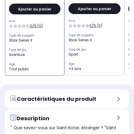
Ajouter au panier
Ajouter au panier
Avis
Avi
Avis
0/5 (0)
0/5 (0)
Type de support
Typ
Type de support
Xbox Series X
Xb
Xbox Series X
Type de jeu
Typ
Type de jeu
Sport
Av
Aventure
Age
Ag
Age
+3 ans
+1
Tout public
Caractéristiques du produit
Description
" Que savez-vous sur Saint Kotar, étranger ? "Saint