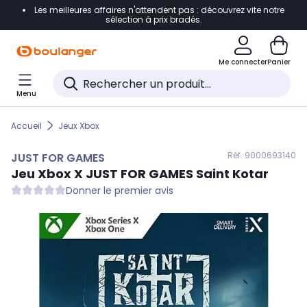
Les meilleures affaires n'attendent pas : découvrez vite notre
Accéder directement à la navigation
sélection à prix bradés.
Accéder directement au contenu
Me connecter
Panier
Accéder directement au pied de page
Menu
Accéder directement au chatbot
Accueil
Jeux Xbox
Réf. 900
0693140
JUST FOR GAMES
Jeu Xbox X
JUST FOR GAMES
Saint Kotar
Donner le premier avis