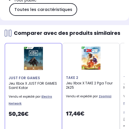
Tout public
Toutes les caractéristiques
Comparer avec des produits similaires
TAKE 2
TH
JUST FOR GAMES
Jeu Xbox X TAKE 2 Pga Tour
Jeu
Jeu Xbox X JUST FOR GAMES
2k25
Hu
Saint Kotar
Vendu et expédié par
Zoomici
Ven
Vendu et expédié par
Electro
Ne
Network
17,46€
50,26€
Pri
32
1