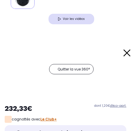
Voir les vidéos
Quitter la vue 360°
dont 1,20€
d'éco-part.
232,33€
cagnottés avec
Le Club+