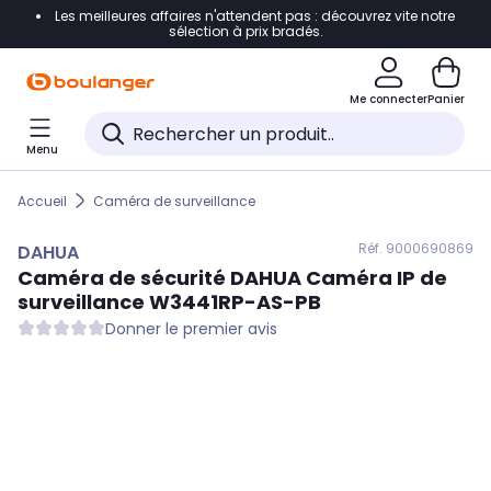
Les meilleures affaires n'attendent pas : découvrez vite notre
Accéder directement à la navigation
sélection à prix bradés.
Accéder directement au contenu
Me connecter
Panier
Accéder directement au pied de page
Menu
Accéder directement au chatbot
Accueil
Caméra de surveillance
Réf. 900
0690869
DAHUA
Caméra de sécurité
DAHUA
Caméra IP de
surveillance W3441RP-AS-PB
Donner le premier avis