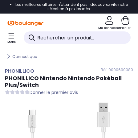
Les meilleures affaires n'attendent pas : découvrez vite notre
Accéder directement à la navigation
sélection à prix bradés.
Accéder directement au contenu
Me connecter
Panier
Accéder directement au pied de page
Menu
Accéder directement au chatbot
Connectique
Réf. 900
0690080
PHONILLICO
PHONILLICO
Nintendo Nintendo Pokéball
Plus/Switch
Donner le premier avis