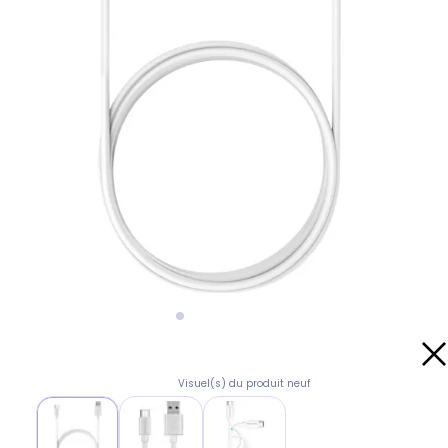
Visuel(s) du produit neuf