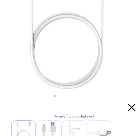
Visuel(s) du produit neuf