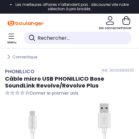
Les meilleures affaires n'attendent pas : découvrez vite notre
Accéder directement à la navigation
sélection à prix bradés.
Accéder directement au contenu
Me connecter
Panier
Accéder directement au pied de page
Menu
Accéder directement au chatbot
Connectique
Réf. 900
0689925
PHONILLICO
Câble micro USB
PHONILLICO
Bose
SoundLink Revolve/Revolve Plus
Donner le premier avis