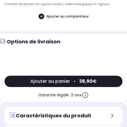
Convertit facilement les signaux audio / vidéo analogiques en signaux
numériques HDMI.Permet de connecter une source péritel (console de jeux,
lecteur DVD, magnétoscope, décodeur...) à la prise HDMI de votre
télévisionUtilisable uniquement dans le sens péritel vers HDMI.Facile à
Ajouter au comparateur
installer, aucun réglage n'est nécessaireS'alimente par un port USB du
téléviseur ou par l'alimentation USB 5V/1A fournie.
Options de livraison
Ajouter au panier
•
38,90€
Garantie légale :
2 ans
Caractéristiques du produit