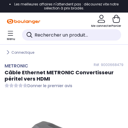
Les meilleures affaires n'attendent pas : découvrez vite notre
Accéder directement à la navigation
sélection à prix bradés.
Accéder directement au contenu
Me connecter
Panier
Accéder directement au pied de page
Menu
Accéder directement au chatbot
Connectique
Réf. 900
0668479
METRONIC
Câble Ethernet
METRONIC
Convertisseur
péritel vers HDMI
Donner le premier avis