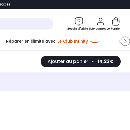
bradés.
e
Accéder directement au chatbot
Besoin d'aide ?
Me connecter
Panier
Réparer en illimité avec
Le Club Infinity
Econ
Ajouter au panier
•
14,23€