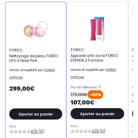
FOREO
NE
FOREO
Appareil anti acné FOREO
App
Nettoyage de peau FOREO
ESPADA 2 Fuchsia
an
UFO 3 Pearl Pink
Vendu et expédié par
FOREO
Ven
Vendu et expédié par
FOREO
OFFICIAL
OFFICIAL
299,00€
Prix de référence
Anc
179,00€
34
-40%
107,00€
1
Ajouter au panier
Ajouter au panier
Avis
Avi
Avis
0/5 (0)
0/5 (0)