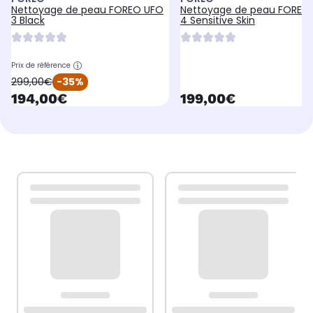
Nettoyage de peau FOREO UFO
Nettoyage de peau FOREO
3 Black
4 Sensitive Skin
Prix de référence
oldPrice
299,00€
-35%
currentPrice
currentPrice
194,00€
199,00€