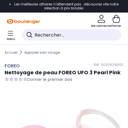
Les meilleures affaires n'attendent pas : découvrez vite notre
Accéder directement à la navigation
sélection à prix bradés.
Accéder directement au contenu
Me connecter
Panier
Accéder directement au pied de page
Menu
Accéder directement au chatbot
Accueil
Appareil soin visage
Réf. 900
0639865
FOREO
Nettoyage de peau
FOREO
UFO 3 Pearl Pink
Donner le premier avis