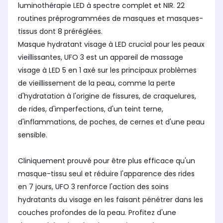
luminothérapie LED à spectre complet et NIR. 22
LED rouge/rouge foncé (Entre 630
LED
LED rouge/rouge foncé (Entre
et 660nm)
et 
630 et 660nm)
routines préprogrammées de masques et masques-
-
No
-
tissus dont 8 préréglées.
LED rouge + infrarouge (Entre 830
LED
LED rouge + infrarouge (Entre
Masque hydratant visage à LED crucial pour les peaux
et 1072 nm)
et 
830 et 1072 nm)
-
No
-
vieillissantes, UFO 3 est un appareil de massage
visage à LED 5 en 1 axé sur les principaux problèmes
de vieillissement de la peau, comme la perte
d'hydratation à l'origine de fissures, de craquelures,
de rides, d'imperfections, d'un teint terne,
d'inflammations, de poches, de cernes et d'une peau
sensible.
Cliniquement prouvé pour être plus efficace qu'un
masque-tissu seul et réduire l'apparence des rides
en 7 jours, UFO 3 renforce l'action des soins
hydratants du visage en les faisant pénétrer dans les
couches profondes de la peau. Profitez d'une