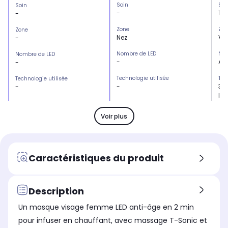
Soin
Soi
Soin
-
Te
-
Zone
Zon
Zone
Nez
Vi
-
Nombre de LED
Nom
Nombre de LED
-
Au
-
Technologie utilisée
Tec
Technologie utilisée
-
3DE
-
les
ut
pa
Voir plus
Action résultat
Act
Action résultat
-
Rec
-
réd
Caractéristiques du produit
Bienfait avantage
Bie
Bienfait avantage
-
Pea
-
Alimentation
Ali
Description
Alimentation
-
Fon
-
Un masque visage femme LED anti-âge en 2 min
LED bleue (Entre 412 et 463 nm)
LED
LED bleue (Entre 412 et 463 nm)
pour infuser en chauffant, avec massage T-Sonic et
-
No
-