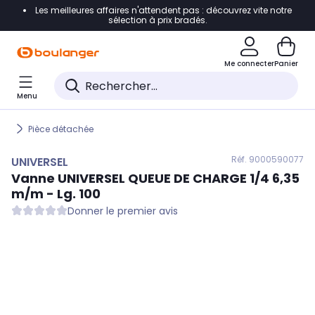
Les meilleures affaires n'attendent pas : découvrez vite notre
Accéder directement à la navigation
sélection à prix bradés.
Accéder directement au contenu
Me connecter
Panier
Accéder directement au pied de page
Menu
Accéder directement au chatbot
Pièce détachée
Réf. 900
0590077
UNIVERSEL
Vanne
UNIVERSEL
QUEUE DE CHARGE 1/4 6,35
m/m - Lg. 100
Donner le premier avis