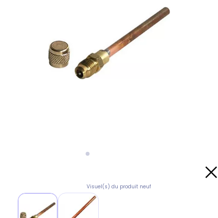
Visuel(s) du produit neuf