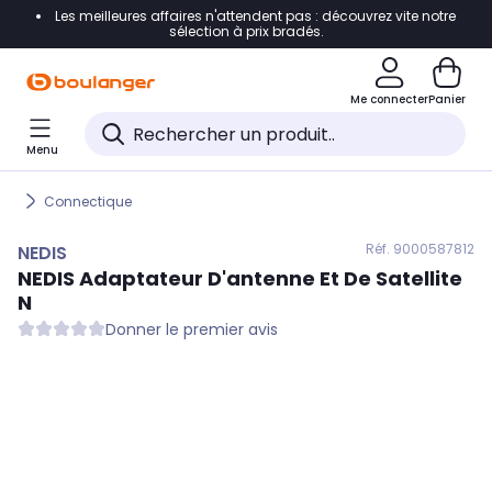
Les meilleures affaires n'attendent pas : découvrez vite notre
Accéder directement à la navigation
sélection à prix bradés.
Accéder directement au contenu
Me connecter
Panier
Accéder directement au pied de page
Menu
Accéder directement au chatbot
Connectique
Réf. 900
0587812
NEDIS
NEDIS
Adaptateur D'antenne Et De Satellite
N
Donner le premier avis