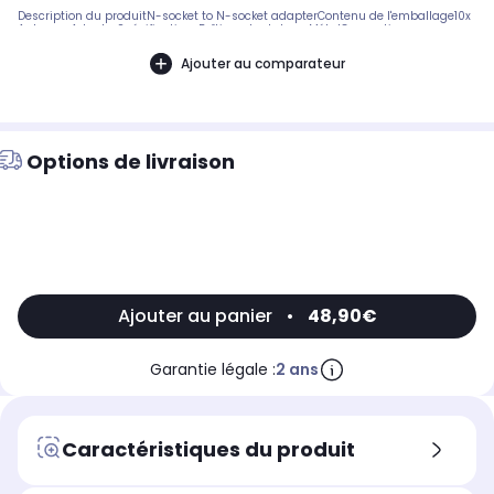
Description du produitN-socket to N-socket adapterContenu de l'emballage10x
Antenna AdapterSpécificationsBoîtier adaptateur: MétalConception
d'adaptateur: DroitConnecteur A: N FemaleConnecteur B: N FemaleCouleur:
ArgentImpédance: 75 OhmPlacage du connecteur: Plaqué nickelQuantité de
Ajouter au comparateur
contenu: 10 piècesType d'adaptateur: AdaptateurType d'emballage: Sac en
Plastique
Options de livraison
Ajouter au panier
•
48,90€
Garantie légale :
2 ans
Caractéristiques du produit