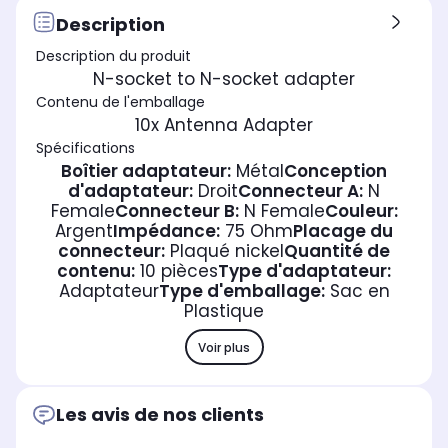
Description
Description du produit
N-socket to N-socket adapter
Contenu de l'emballage
10x Antenna Adapter
Spécifications
Boîtier adaptateur:
Métal
Conception
d'adaptateur:
Droit
Connecteur A:
N
Female
Connecteur B:
N Female
Couleur:
Argent
Impédance:
75 Ohm
Placage du
connecteur:
Plaqué nickel
Quantité de
contenu:
10 pièces
Type d'adaptateur:
Adaptateur
Type d'emballage:
Sac en
Plastique
Voir plus
Les avis de nos clients