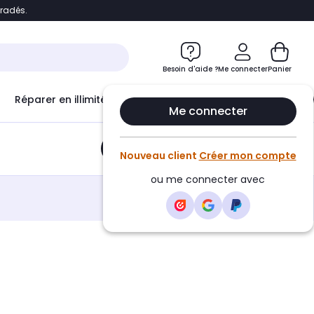
bradés.
e
Accéder directement au chatbot
Besoin d'aide ?
Me connecter
Panier
Réparer en illimité avec
Le Club Infinity
Econ
Me connecter
Ajouter au panier
•
12,01€
Nouveau client
Créer mon compte
ou me connecter avec