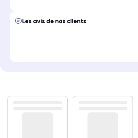
Boîtier adaptateur:
Métal
Boîtier adaptateur:
Mâle
Couleur:
Blanc
Impédance:
75 Ohm
Plac
Les avis de nos clients