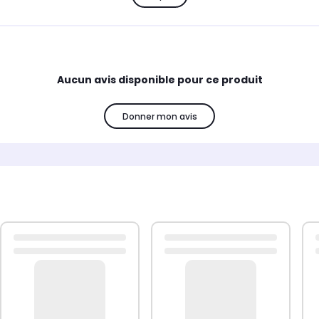
Plastique
Conception d'adaptateur:
Droit
Connecteu
age du connecteur:
Plaqué or
Quantité de contenu:
d'emballage:
Boite avec Fenêtre
Aucun avis disponible pour ce produit
Donner mon avis