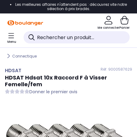
Les meilleures affaires n'attendent pas : découvrez vite notre
Accéder directement à la navigation
sélection à prix bradés.
Accéder directement au contenu
Me connecter
Panier
Accéder directement au pied de page
Menu
Accéder directement au chatbot
Connectique
Réf. 900
0587629
HDSAT
HDSAT
Hdsat 10x Raccord F à Visser
Femelle/fem
Donner le premier avis