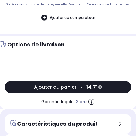
10 x Raccord F à visser Femelle/Femelle Description: Ce raccord de fiche permet
de raccorder 2 bouts de coaxial avec des fiches à visser de 7 mm.Lot de 10
Ajouter au comparateur
Options de livraison
Ajouter au panier
•
14,71€
Garantie légale :
2 ans
Caractéristiques du produit