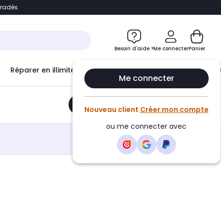
bradés.
e
Accéder directement au chatbot
Besoin d'aide ?
Me connecter
Panier
Réparer en illimité avec
Le Club Infinity
Econ
Me connecter
Ajouter au panier
•
12,06€
Nouveau client
Créer mon compte
ou me connecter avec