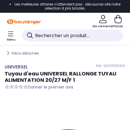
Les meilleures affaires n'attendent pas : découvrez vite notre
Accéder directement à la navigation
sélection à prix bradés.
Accéder directement au contenu
Me connecter
Panier
Accéder directement au pied de page
Menu
Accéder directement au chatbot
Pièce détachée
Réf. 900
0585641
UNIVERSEL
Tuyau d'eau
UNIVERSEL
RALLONGE TUYAU
ALIMENTATION 20/27 M/F 1
Donner le premier avis