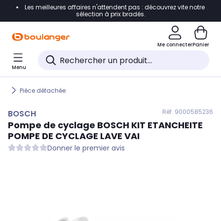
Les meilleures affaires n'attendent pas : découvrez vite notre
Accéder directement à la navigation
sélection à prix bradés.
Accéder directement au contenu
Me connecter
Panier
Accéder directement au pied de page
Menu
Accéder directement au chatbot
Pièce détachée
Réf. 900
0585236
BOSCH
Pompe de cyclage
BOSCH
KIT ETANCHEITE
POMPE DE CYCLAGE LAVE VAI
Donner le premier avis