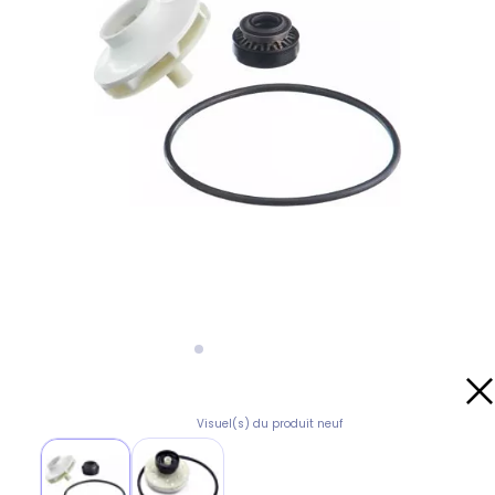
Visuel(s) du produit neuf