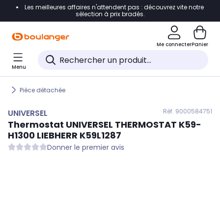
Les meilleures affaires n'attendent pas : découvrez vite notre
Accéder directement à la navigation
sélection à prix bradés.
Accéder directement au contenu
Me connecter
Panier
Accéder directement au pied de page
Menu
Accéder directement au chatbot
Pièce détachée
Réf. 900
0584751
UNIVERSEL
Thermostat
UNIVERSEL
THERMOSTAT K59-
H1300 LIEBHERR K59L1287
Donner le premier avis