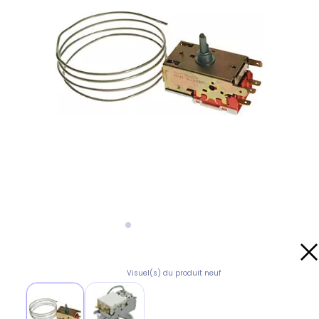
Visuel(s) du produit neuf