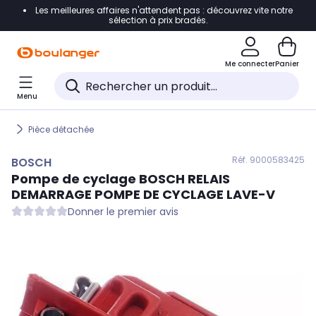
Les meilleures affaires n'attendent pas : découvrez vite notre
Accéder directement à la navigation
sélection à prix bradés.
Accéder directement au contenu
Me connecter
Panier
Accéder directement au pied de page
Menu
Accéder directement au chatbot
Pièce détachée
Réf. 900
0583425
BOSCH
Pompe de cyclage
BOSCH
RELAIS
DEMARRAGE POMPE DE CYCLAGE LAVE-V
Donner le premier avis