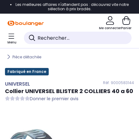
Les meilleures affaires n'attendent pas : découvrez vite notre
Accéder directement à la navigation
sélection à prix bradés.
Accéder directement au contenu
Me connecter
Panier
Accéder directement au pied de page
Menu
Accéder directement au chatbot
Pièce détachée
Fabriqué en France
Réf. 900
0583144
UNIVERSEL
Collier
UNIVERSEL
BLISTER 2 COLLIERS 40 a 60
Donner le premier avis