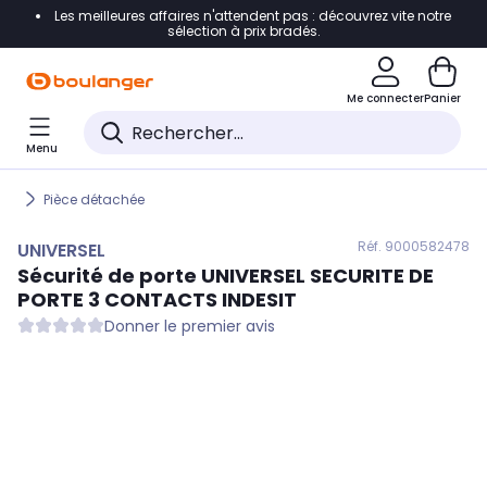
Les meilleures affaires n'attendent pas : découvrez vite notre
Accéder directement à la navigation
sélection à prix bradés.
Accéder directement au contenu
Me connecter
Panier
Accéder directement au pied de page
Menu
Accéder directement au chatbot
Pièce détachée
Réf. 900
0582478
UNIVERSEL
Sécurité de porte
UNIVERSEL
SECURITE DE
PORTE 3 CONTACTS INDESIT
Donner le premier avis