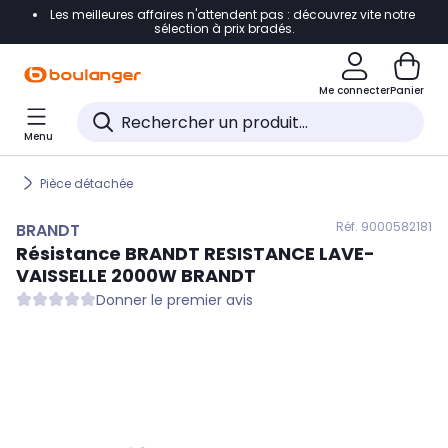
Les meilleures affaires n'attendent pas : découvrez vite notre
Accéder directement à la navigation
sélection à prix bradés.
Accéder directement au contenu
Me connecter
Panier
Accéder directement au pied de page
Menu
Accéder directement au chatbot
Pièce détachée
Réf. 900
0582181
BRANDT
Résistance
BRANDT
RESISTANCE LAVE-
VAISSELLE 2000W BRANDT
Donner le premier avis