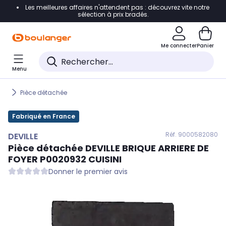
Les meilleures affaires n'attendent pas : découvrez vite notre
Accéder directement à la navigation
sélection à prix bradés.
Accéder directement au contenu
Me connecter
Panier
Accéder directement au pied de page
Menu
Accéder directement au chatbot
Pièce détachée
Fabriqué en France
Réf. 900
0582080
DEVILLE
Pièce détachée
DEVILLE
BRIQUE ARRIERE DE
FOYER P0020932 CUISINI
Donner le premier avis