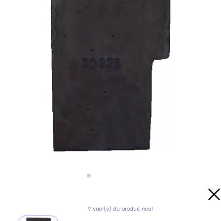
Visuel(s) du produit neuf