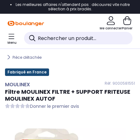
Les meilleures affaires n'attendent pas : découvrez vite notre
Accéder directement à la navigation
sélection à prix bradés.
Accéder directement au contenu
Me connecter
Panier
Accéder directement au pied de page
Menu
Accéder directement au chatbot
Pièce détachée
Fabriqué en France
Réf. 900
0581551
MOULINEX
Filtre
MOULINEX
FILTRE + SUPPORT FRITEUSE
MOULINEX AUTOF
Donner le premier avis