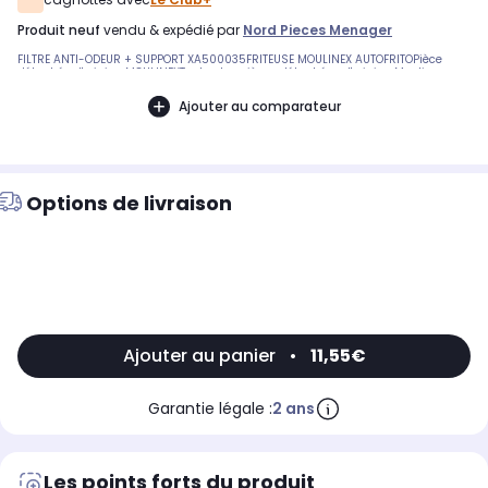
produit neuf
vendu & expédié par
Nord Pieces Menager
FILTRE ANTI-ODEUR + SUPPORT XA500035FRITEUSE MOULINEX AUTOFRITOPièce
détachée d'origine MOULINEXToutes les pièces détachées d'origine Moulinex
Ajouter au comparateur
Options de livraison
Ajouter au panier
•
11,55€
Garantie légale :
2 ans
Les points forts du produit