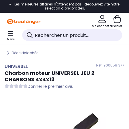
Les meilleures affaires n'attendent pas : découvrez vite notre
Accéder directement à la navigation
sélection à prix bradés.
Accéder directement au contenu
Me connecter
Panier
Accéder directement au pied de page
Menu
Accéder directement au chatbot
Pièce détachée
Réf. 900
0581377
UNIVERSEL
Charbon moteur
UNIVERSEL
JEU 2
CHARBONS 4x4x13
Donner le premier avis