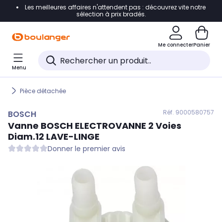
Les meilleures affaires n'attendent pas : découvrez vite notre
Accéder directement à la navigation
sélection à prix bradés.
Accéder directement au contenu
Me connecter
Panier
Accéder directement au pied de page
Menu
Accéder directement au chatbot
Pièce détachée
Réf. 900
0580757
BOSCH
Vanne
BOSCH
ELECTROVANNE 2 Voies
Diam.12 LAVE-LINGE
Donner le premier avis