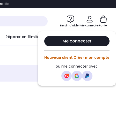
bradés.
e
Accéder directement au chatbot
Besoin d'aide ?
Me connecter
Panier
Réparer en illimité avec
Le Club Infinity
Econ
Me connecter
Ajouter au panier
•
8,27€
Nouveau client
Créer mon compte
ou me connecter avec