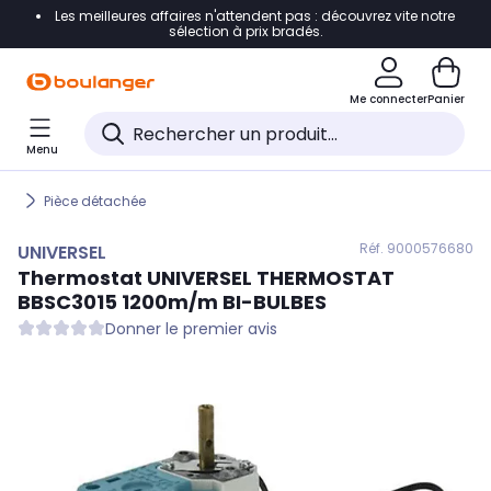
Les meilleures affaires n'attendent pas : découvrez vite notre
Accéder directement à la navigation
sélection à prix bradés.
Accéder directement au contenu
Me connecter
Panier
Accéder directement au pied de page
Menu
Accéder directement au chatbot
Pièce détachée
Réf. 900
0576680
UNIVERSEL
Thermostat
UNIVERSEL
THERMOSTAT
BBSC3015 1200m/m BI-BULBES
Donner le premier avis