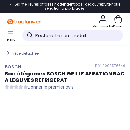
Les meilleures affaires n'attendent pas : découvrez vite notre
Accéder directement à la navigation
sélection à prix bradés.
Accéder directement au contenu
Me connecter
Panier
Accéder directement au pied de page
Menu
Accéder directement au chatbot
Pièce détachée
Réf. 900
0576646
BOSCH
Bac à légumes
BOSCH
GRILLE AERATION BAC
A LEGUMES REFRIGERAT
Donner le premier avis