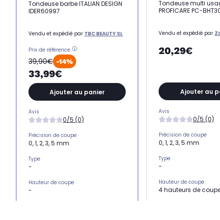
Tondeuse multi usa
Tondeuse barbe ITALIAN DESIGN
PROFICARE PC-BHT3
IDER60997
Vendu et expédié par
Z
Vendu et expédié par
TBC BEAUTY SL
20,29€
Prix de référence
39,90€
-14%
33,99€
Ajouter au p
Ajouter au panier
Avis
Avis
0/5 (0)
0/5 (0)
Précision de coupe
Précision de coupe
0, 1, 2, 3, 5 mm
0, 1, 2, 3, 5 mm
Type
Type
-
-
Hauteur de coupe
Hauteur de coupe
4 hauteurs de coup
-
Nombre de sabots
Nombre de sabots
4
-