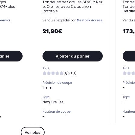
ges
Tondeuse nez oreilles SENSLY Nez
Tonde
074-bleu
et Oreilles avec Capuchon
Tondeu
Rotative
Detaile
oomici
Vendu et expédié par
Destock Access
Vendu e
21,90€
173
anier
Ajouter au panier
Avis
Avis
0/5 (0)
Précision de coupe
Précisi
1 mm
-
Type
Type
Nez/Oreilles
-
Hauteur de coupe
Hauteur
e
-
-
Nombre de sabots
Nombre
-
-
Voir plus