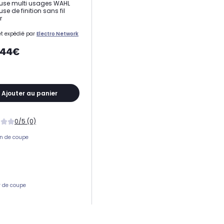
use multi usages WAHL
se de finition sans fil
r
t expédié par
Electro Network
,44€
Ajouter au panier
0/5 (0)
on de coupe
 de coupe
 de sabots