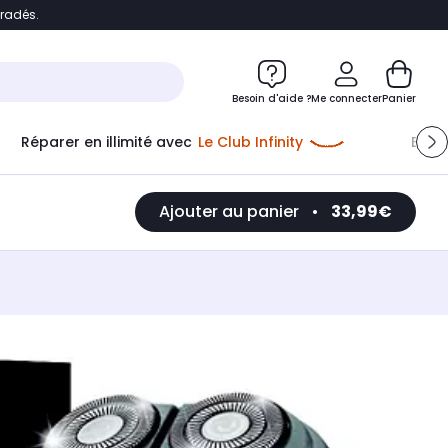
bradés.
e
Accéder directement au chatbot
Besoin d'aide ?
Me connecter
Panier
Réparer en illimité avec
Le Club Infinity
Econ
Ajouter au panier
•
33,99€