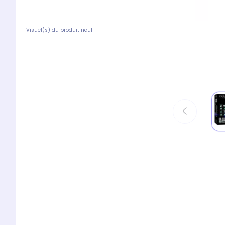
Visuel(s) du produit neuf