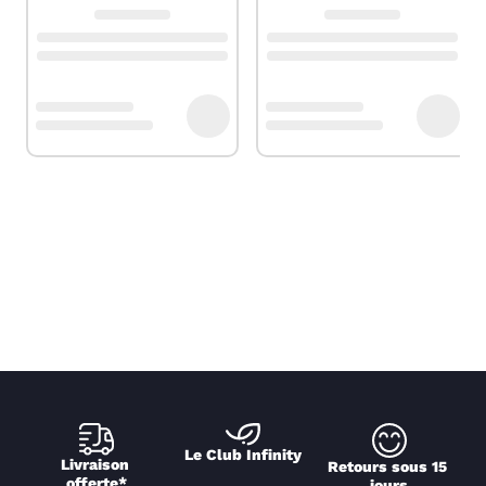
Le Club Infinity
Livraison 
Retours sous 15 
offerte*
jours