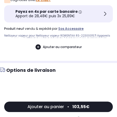
Payez en 4x par carte bancaire
Apport de 28,48€ puis 3x 25,89€
produit neuf
vendu & expédié par
Sos Accessoire
Nettoyeur vapeur pour Nettoyeur vapeur ROWENTAA RS-2230001571 Appareils
compatibles : [NETTOYEUR VAPEUR ROWENTA:] RY8561WH/4Q0, RY8561WH/4Q1,
RY8561WH/UZ1, RY8561WHR/4Q0 [NETTOYEUR VAPEUR TEFAL:] VP8561RH/4Q0
BB4353826
Ajouter au comparateur
Options de livraison
Ajouter au panier
•
103,55€