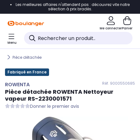
Les meilleures affaires n'attendent pas : découvrez vite notre
Accéder directement à la navigation
sélection à prix bradés.
Accéder directement au contenu
Me connecter
Panier
Accéder directement au pied de page
Menu
Accéder directement au chatbot
Pièce détachée
Fabriqué en France
Réf. 900
0550685
ROWENTA
Pièce détachée
ROWENTA
Nettoyeur
vapeur RS-2230001571
Donner le premier avis