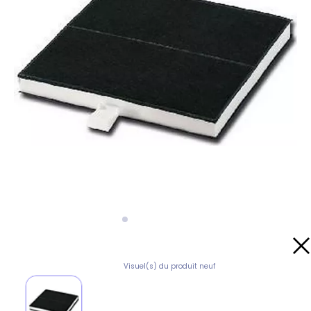
Visuel(s) du produit neuf