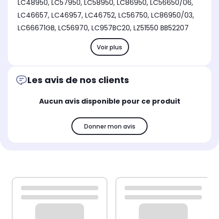
LC48950, LC57950, LC58950, LC86950, LC56650/06,
LC46657, LC46957, LC46752, LC56750, LC86950/03,
LC66671GB, LC56970, LC957BC20, LZ51550 BB52207
Voir plus
Les avis de nos clients
Aucun avis disponible pour ce produit
Donner mon avis