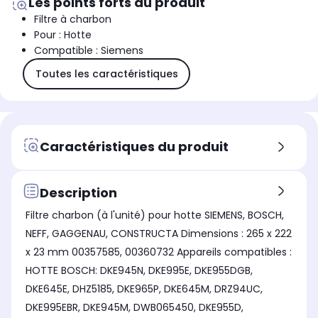
Les points forts du produit
Filtre à charbon
Pour : Hotte
Compatible : Siemens
Toutes les caractéristiques
Caractéristiques du produit
Description
Filtre charbon (à l'unité) pour hotte SIEMENS, BOSCH,
NEFF, GAGGENAU, CONSTRUCTA Dimensions : 265 x 222
x 23 mm 00357585, 00360732 Appareils compatibles :
HOTTE BOSCH: DKE945N, DKE995E, DKE955DGB,
DKE645E, DHZ5185, DKE965P, DKE645M, DRZ94UC,
DKE995EBR, DKE945M, DWB065450, DKE955D,