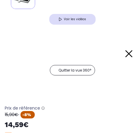
Voir les vidéos
Quitter la vue 360°
Prix de référence
oldPrice
15,90€
-8%
14,59€