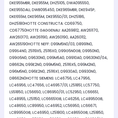
DKE955MBR, DKE955M, DHZ5105, DWA095550,
DKE955DAU, DWB095450, DKE965MBR, DKE945P,
DKE655M, DKE965M, DKE955D/01, DHZ5186,
DHZ5180HOTTE CONSTRUCTA: CD69750,
CD67750HOTTE GAGGENAU: AA269812, AW261170,
AW260170, AW261190, AW260190, AA260112,
AW265190HOTTE NEFF: D99M5N0/03, D8991N0,
D99S4N0, Z5119X5, Z5116X0, D99G5N0GB, D9950N0,
D99G5N0, D9630N0, D99M5A0, D9910A0, D9630N0/04,
D8662N, D99E2N0, D99M5N0, Z5116X5, D99M2N0,
D96M5N0, D96E2N0, Z5116X1, D9930A0, D9930N0,
D8662N0HOTTE SIEMENS: LC46756, LC47956,
LC46956, LC47656, LC46957/01, LZ51851, LC57750,
LS51850, LC56650, LC86950/01, LC5Z950, LC66651,
LC48955, LZ51150, LC66651GB, LC46256, LC48950GB,
LC48650, LC89950, LC46952, LC56950, LC66671,
LC89950GB, LC46950, LZ51800, LC48650GB, LZ51850,