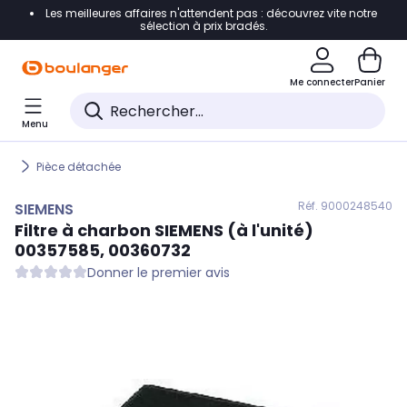
Les meilleures affaires n'attendent pas : découvrez vite notre
Accéder directement à la navigation
sélection à prix bradés.
Accéder directement au contenu
Me connecter
Panier
Accéder directement au pied de page
Menu
Accéder directement au chatbot
Pièce détachée
Réf. 900
0248540
SIEMENS
Filtre à charbon
SIEMENS
(à l'unité)
00357585, 00360732
Donner le premier avis