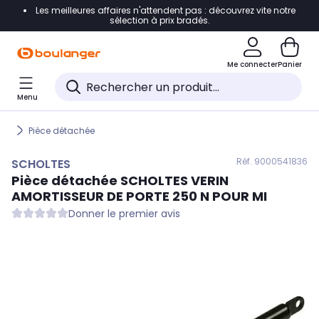
Les meilleures affaires n'attendent pas : découvrez vite notre
Accéder directement à la navigation
sélection à prix bradés.
Accéder directement au contenu
Me connecter
Panier
Accéder directement au pied de page
Menu
Accéder directement au chatbot
Pièce détachée
Réf. 900
0541836
SCHOLTES
Pièce détachée
SCHOLTES
VERIN
AMORTISSEUR DE PORTE 250 N POUR MI
Donner le premier avis