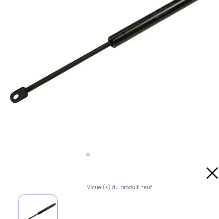
Visuel(s) du produit neuf