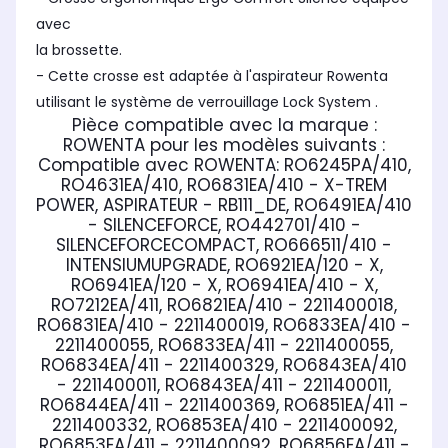
avec
la brossette.
- Cette crosse est adaptée à l'aspirateur Rowenta
utilisant le système de verrouillage Lock System .
Pièce compatible avec la marque :
ROWENTA
pour les modèles suivants :
Compatible avec ROWENTA:
RO6245PA/410,
RO4631EA/410, RO6831EA/410 - X-TREM
POWER, ASPIRATEUR - RB111_DE, RO6491EA/410
- SILENCEFORCE, RO442701/410 -
SILENCEFORCECOMPACT, RO666511/410 -
INTENSIUMUPGRADE, RO6921EA/120 - X,
RO6941EA/120 - X, RO6941EA/410 - X,
RO7212EA/411, RO6821EA/410 - 2211400018,
RO6831EA/410 - 2211400019, RO6833EA/410 -
2211400055, RO6833EA/411 - 2211400055,
RO6834EA/411 - 2211400329, RO6843EA/410
- 2211400011, RO6843EA/411 - 2211400011,
RO6844EA/411 - 2211400369, RO6851EA/411 -
2211400332, RO6853EA/410 - 2211400092,
RO6853EA/411 - 2211400092, RO6856EA/411 -