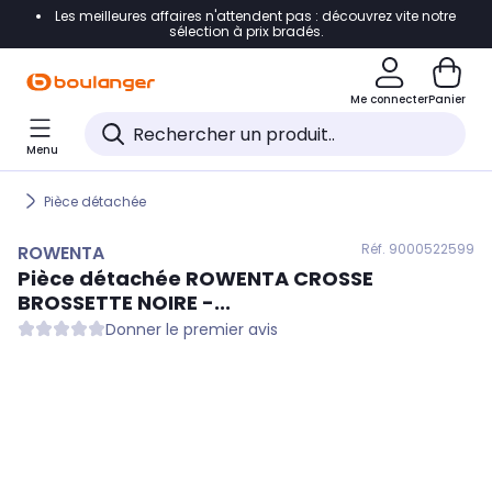
Les meilleures affaires n'attendent pas : découvrez vite notre
Accéder directement à la navigation
sélection à prix bradés.
Accéder directement au contenu
Me connecter
Panier
Accéder directement au pied de page
Menu
Accéder directement au chatbot
Pièce détachée
Réf. 900
0522599
ROWENTA
Pièce détachée
ROWENTA
CROSSE
BROSSETTE NOIRE -...
Donner le premier avis