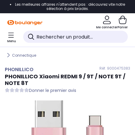
Les meilleures affaires n'attendent pas : découvrez vite notre
Accéder directement à la navigation
sélection à prix bradés.
Accéder directement au contenu
Me connecter
Panier
Accéder directement au pied de page
Menu
Accéder directement au chatbot
Connectique
Réf. 900
0475383
PHONILLICO
PHONILLICO
Xiaomi REDMI 9 / 9T / NOTE 9T /
NOTE 8T
Donner le premier avis