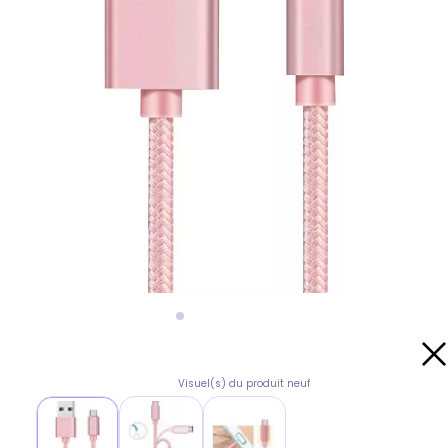
Visuel(s) du produit neuf