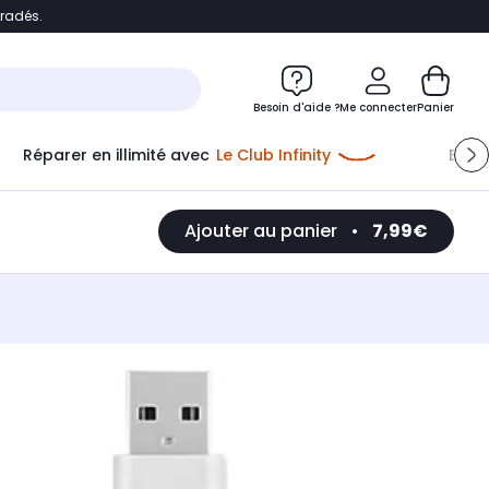
bradés.
e
Accéder directement au chatbot
Besoin d'aide ?
Me connecter
Panier
Réparer en illimité avec
Le Club Infinity
Econ
Ajouter au panier
•
7,99€