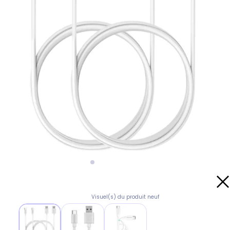
Visuel(s) du produit neuf