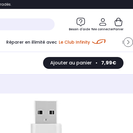
bradés.
e
Accéder directement au chatbot
Besoin d'aide ?
Me connecter
Panier
Réparer en illimité avec
Le Club Infinity
Econ
Ajouter au panier
•
7,99€